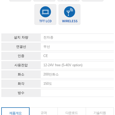
설치 차량
전차종
연결선
무선
인증
CE
사용전압
12-24V free (5-40V option)
화소
200만화소
화각
150도
방수
규격
다운로드
기술지원
제품개요