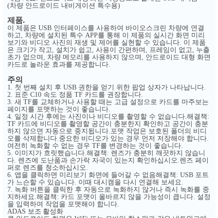
차량 안드로이드 내비게이션 특수용
(
)
제품
.
이 제품은
인터페이스를 사용하여 바이오스크린 차량에 연결
USB
하고
차량에 설치된 특수
를 통해 이 제품의 실시간 화면 미리
,
APP
보기와 비디오 사진의 재생 및 제어를 실현할 수 있습니다
이 제품
.
은 크기가 작고
설치가 쉽고
사용이 간편하며
프레임이 없고
누출
,
,
,
,
초가 없으며
차량 메모리를 사용하지 않으며
안드로이드 대형 화면
,
,
카드로 놀라운 효과를 제공합니다
.
주의
첫 번째 설치 후
권한을 얻기 위한 팝업 상자가 나타납니다
1.
USB
.
표준
속도 정품
카드를 권장합니다
2.
C10
TF
.
새
를 교체하거나 사용할 때는 고급 설정으로 카드를 마주보는
3.
TF
페이지를 포맷하는 것이 좋습니다
.
일정 시간 후에는 사진이나 비디오를 촬영할 수 없습니다
해결책
4.
.
:
카드에 비디오를 촬영할 공간이 충분한지 확인하고 공간이 충분
TF
하지 않으면 자동으로 중지됩니다
포맷 작업은 보호된 폴더의 비디
.
오를 삭제합니다
중요한 비디오가 있는 경우 먼저 저장해야 합니다
.
.
여전히 녹화할 수 없는 경우
를 변경하는 것이 좋습니다
TF
.
이미지가 흐릿했습니다
해결책
렌즈가 충분히 깨끗하지 않습니
5.
.
:
다
렌즈에 도난품과 손가락 자국이 있는지 확인하십시오
렌즈 페이
.
.
퍼로 렌즈를 청소하십시오
.
앱을 클릭하면 미리보기 화면에 들어갈 수 없음해결책
포트
6.
: USB
가 느슨할 수 있습니다
이때 대시캠을 다시 연결해 보세요
.
.
녹화 버튼을 클릭한 후 자동으로 녹화하지 않거나 즉시 녹화를 중
7.
지하세요
해결책
카드 포맷이 올바르지 않을 가능성이 큽니다
설정
.
:
.
을 입력하여 작업을 포맷해야 합니다
.
보조 활성화
ADAS