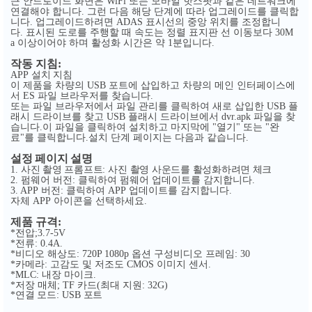
큰 안드로이드 화면은
또는 모바일 핫스팟과 같은 네트워크에
WiFi
연결해야 합니다
그런 다음 해당 단계에 따라 업그레이드를 클릭합
.
니다
업그레이드하려면
표시선의 중앙 위치를 조정합니
.
ADAS
다
표시된 도로를 주행할 때 속도는 정렬 표지판 선 이동보다
.
30M
이상이어야 하며 활성화 시간은 약
분입니다
a
1
.
작동 지침
:
설치 지침
APP
이 제품을 차량의
포트에 삽입하고 차량의 메인 인터페이스에
USB
서
파일 브라우저를 찾습니다
ES
.
또는 파일 브라우저에서 파일 관리를 클릭하여 새로 삽입한
플
USB
래시 드라이브를 찾고
플래시 드라이브에서
파일을 찾
USB
dvr.apk
습니다
이 파일을 클릭하여 설치하고 마지막에
열기
또는
완
.
"
"
"
료
를 클릭합니다
설치 단계 페이지는 다음과 같습니다
"
.
.
설정 페이지 설명
사진 촬영 프롬프트
사진 촬영 사운드를 활성화하려면 체크
1.
:
펌웨어 버전
클릭하여 펌웨어 업데이트를 감지합니다
2.
:
.
버전
클릭하여
업데이트를 감지합니다
3. APP
:
APP
.
자체
아이콘을 선택하세요
APP
.
제품 규격
:
전압
*
;3.7-5V
전류
*
: 0.4A.
비디오 해상도
옵션 구성비디오 프레임
*
: 720P 1080p
: 30
카메라
고감도 및 저조도
이미지 센서
*
:
CMOS
.
내장 마이크
*MLC:
.
저장 매체
카드
최대 지원
*
; TF
(
: 32G)
연결 모드
포트
*
: USB