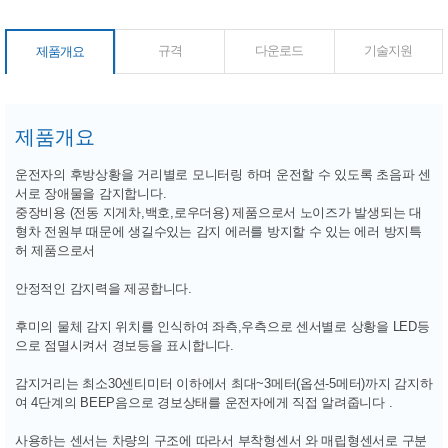
규격
다운로드
기술지원
제품개요
제품개요
운전자의 후방상황을 거리별로 모니터링 하며 운전할 수 있도록 초음파 센
서로 장애물을 감지합니다.
중장비용 (전동 지게차,백호,로우더용) 제품으로서 노이즈가 발생되는 대
형차 전원부 때문에 생길수있는 감지 에러를 방지할 수 있는 에러 방지특
허 제품으로서
안정적인 감지력을 제공합니다.
후미의 물체 감지 위치를 인식하여 좌측,우측으로 센서별로 상황을 LED등
으로 점멸시켜서 경보등을 표시합니다.
감지거리는 최소30센티미터 이하에서 최대~3메터(옵션-5메터)까지 감지하
여 4단계의 BEEP음으로 경보상태를 운전자에게 직접 알려줍니다 .
사용하는 센서는 차량의 구조에 따라서 부착형센서 와 매립형센서로 구분